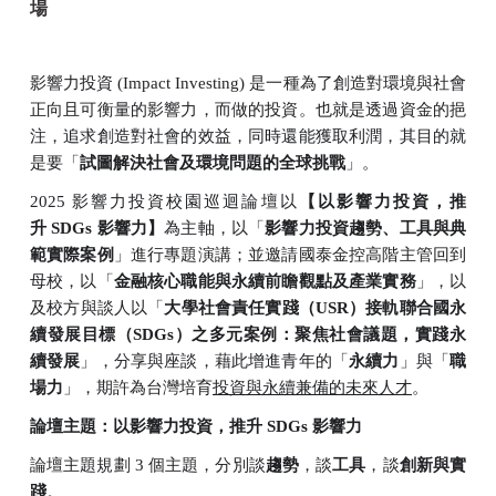
場
影響力投資
(Impact Investing)
是一種為了創造對環境與社會
正向且可衡量的影響力，而做的投資。也就是透過資金的挹
注，追求創造對社會的效益，同時還能獲取利潤，其目的就
是要「
試圖解決社會及環境問題的全球挑戰
」。
2025
影響力投資校園巡迴論壇以
【以影響力投資，推
升
SDGs
影響力】
為主軸，以「
影響力投資趨勢、工具與典
範實際案例
」進行專題演講；並邀請國泰金控高階主管回到
母校，以「
金融核心職能與永續前瞻觀點及產業實務
」，以
及校方與談人以「
大學社會責任實踐（
USR
）接軌聯合國永
續發展目標（
SDGs
）之多元案例：聚焦社會議題，實踐永
續發展
」，分享與座談，藉此增進青年的「
永續力
」與「
職
場力
」，期許為台灣培育
投資與永續兼備的未來人才
。
論壇主題：以影響力投資，推升
SDGs
影響力
論壇主題規劃
3
個主題，分別談
趨勢
，談
工具
，談
創新與實
踐
。