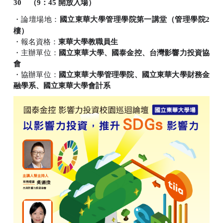
30
（
9
：
45
開放入場）
・論壇場地：
國立東華大學管理學院第一講堂（管理學院
2
樓）
・報名資格：
東華大學教職員生
・主辦單位：
國立東華大學、國泰金控、台灣影響力投資協
會
・協辦單位：
國立東華大學管理學院、國立東華大學財務金
融學系、國立東華大學會計系