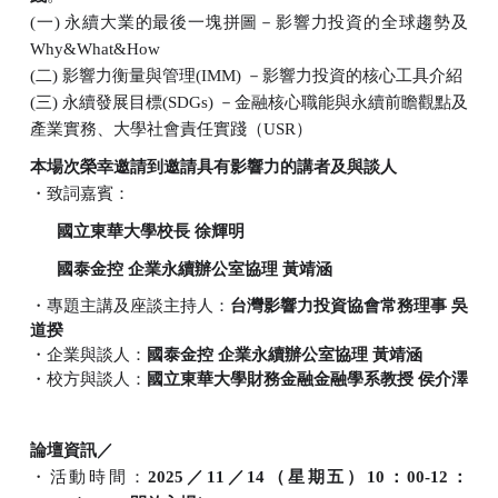
(
一
)
永續大業的最後一塊拼圖－影響力投資的全球趨勢及
Why&What&How
(
二
)
影響力衡量與管理
(IMM)
－影響力投資的核
心工
具介紹
(
三
)
永續發展目標
(SDGs)
－金融核心職能與永續前瞻觀點及
產業實務、大學社會責任實踐（
USR
）
本場次榮幸邀請到邀請具有影響力的講者及與談人
・致詞嘉賓：
國立東華大學校長
徐輝明
國泰金控
企業永續辦公室協理
黃靖涵
・專題主講及座談主持人：
台灣影響力投資協會常務理事
吳
道揆
・企業與談人：
國泰金控
企業永續辦公室協理
黃靖涵
・校方與談人：
國立東華大學財務金融金融學系教授
侯介澤
論壇資訊／
・活動時間：
2025
／
11
／
14
（星期五）
10
：
00-12
：