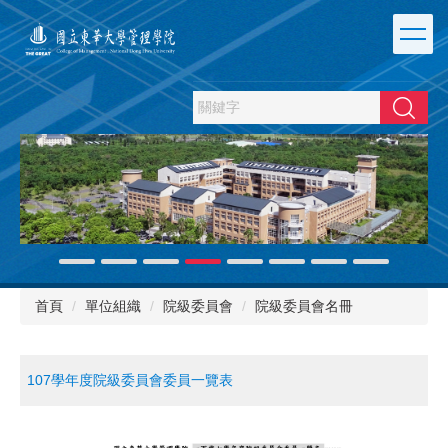
跳
到
主
要
內
搜尋
容
區
首頁
單位組織
院級委員會
院級委員會名冊
107學年度院級委員會委員一覽表