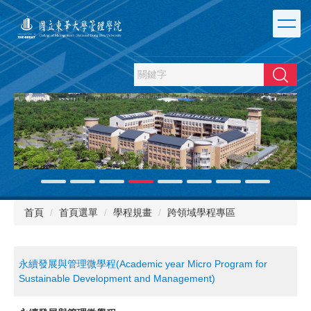
跳
到
主
要
內
搜尋
容
區
首頁
首頁選單
學程規畫
跨領域學程專區
永續發展與管理微學程(Academic year Micro Program for
Sustainable Development and Management)