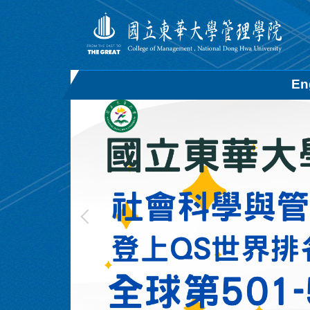
跳
到
主
要
內
En
容
區