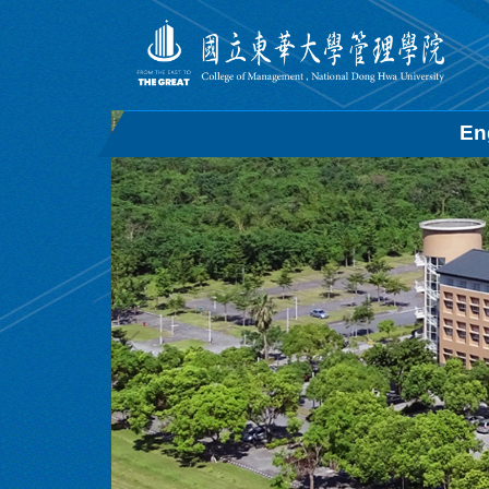
跳
到
主
要
內
En
容
區