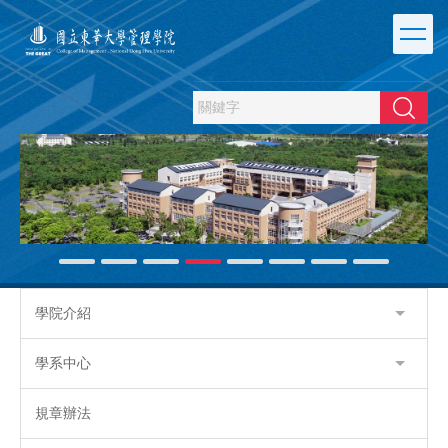
跳
到
主
要
內
搜尋
容
區
學院介紹
學系中心
規章辦法