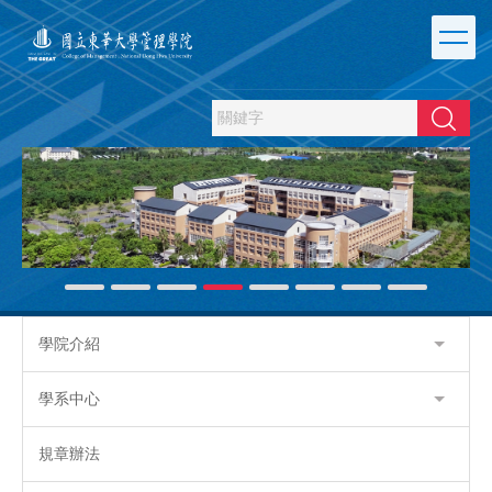
跳
到
主
要
內
搜尋
容
區
學院介紹
學系中心
規章辦法