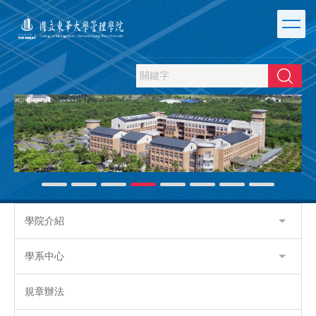
跳
到
主
要
內
搜尋
容
區
學院介紹
學系中心
規章辦法