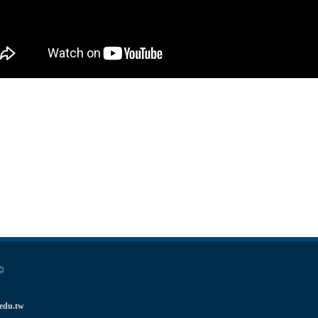
©
w
edu.tw