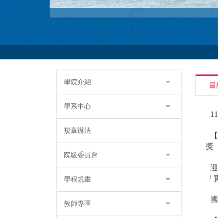
學院介紹
最
學系中心
1
規章辦法
【
獎
院級委員會
迎
「
學程規畫
教師專區