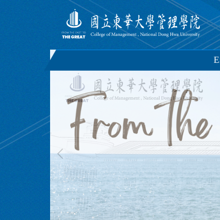
跳
到
主
要
內
E
容
區