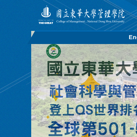
跳
到
主
要
內
En
容
區