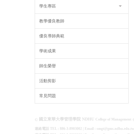
學生專區
教學優良教師
優良導師典範
學術成果
師生榮譽
活動剪影
常見問題
國立東華大學管理學院 NDHU
College of Management
©
連絡電話 TEL : 886-3-8903002 | Email : smgt@gms.ndhu.edu.t