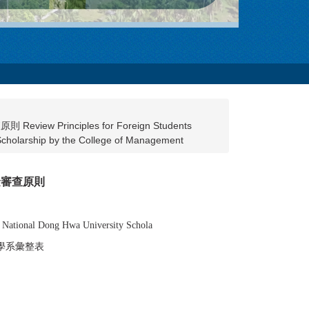
inciples for Foreign Students
 Scholarship by the College of Management
金審查原則
he National Dong Hwa University Schola
學系彙整表